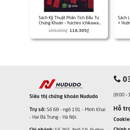
Sách Kỹ Thuật Phân Tích Đầu Tư
Sách 
Chứng Khoán – Yuichiro Ichikawa
+ Hướ
(1980BOOKS HCM)
169,000
₫
Giá
116,305
₫
Giá
gốc
hiện
là:
tại
169,000₫.
là:
116,305₫.
03
(8:00 –
Siêu thị chứng khoán Nududo
Hỗ tr
Trụ sở:
Số 68 - ngõ 191 - Minh Khai
- Hai Bà Trưng - Hà Nội.
Cookie
Chính s