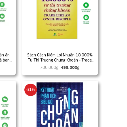
án ẩn
Sách Cách Kiếm Lợi Nhuận 18.000%
à bạn
Từ Thị Trường Chứng Khoán – Trade
Live
Like An O’Neil Disciple
iá
700,000
₫
Giá
499,000
₫
Giá
iện
gốc
hiện
ại
là:
tại
à:
700,000₫.
là:
69,000₫.
499,000₫.
-31%