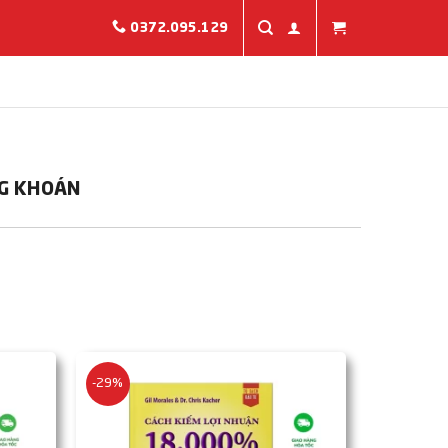
0372.095.129
G KHOÁN
-29%