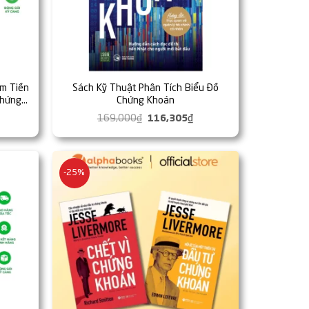
ếm Tiền
Sách Kỹ Thuật Phân Tích Biểu Đồ
Chứng
Chứng Khoán
ing
iá
169,000
₫
Giá
116,305
₫
Giá
iện
gốc
hiện
ại
là:
tại
à:
169,000₫.
là:
98,000₫.
116,305₫.
-25%