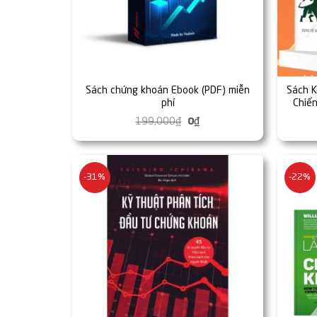
Sách chứng khoán Ebook (PDF) miễn
Sách K
phí
Chiến
Trên S
199,000
₫
Giá
0
₫
Giá
gốc
hiện
là:
tại
199,000₫.
là:
0₫.
-31%
-22%