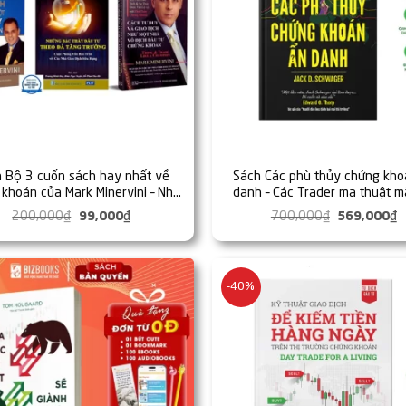
 Bộ 3 cuốn sách hay nhất về
Sách Các phù thủy chứng kho
khoán của Mark Minervini – Nhà
danh – Các Trader ma thuật m
Địch Đầu Tư Chứng Khoán Mỹ
chưa từng nghe qua – Happy 
200,000
₫
Giá
99,000
₫
Giá
700,000
₫
Giá
569,000
₫
G
gốc
hiện
gốc
h
là:
tại
là:
t
200,000₫.
là:
700,000₫.
l
99,000₫.
5
-40%