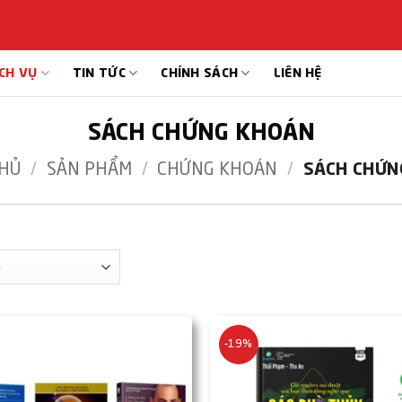
CH VỤ
TIN TỨC
CHÍNH SÁCH
LIÊN HỆ
SÁCH CHỨNG KHOÁN
HỦ
/
SẢN PHẨM
/
CHỨNG KHOÁN
/
SÁCH CHỨN
-19%