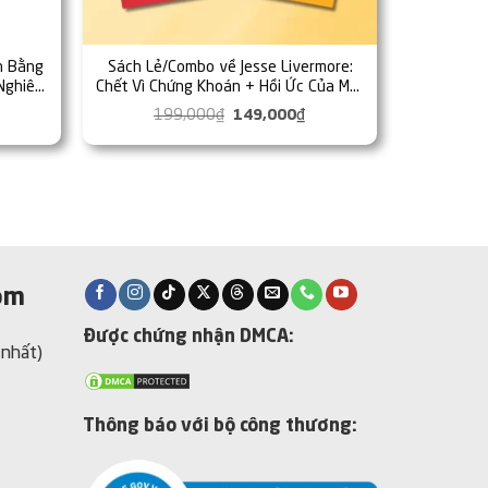
n Bằng
Sách Lẻ/Combo về Jesse Livermore:
Nghiên
Chết Vì Chứng Khoán + Hồi Ức Của Một
ịch Của
Thiên Tài Đầu Tư Chứng Khoán (Alpha
iá
199,000
₫
Giá
149,000
₫
Giá
Books)
iện
gốc
hiện
ại
là:
tại
à:
199,000₫.
là:
99,000₫.
149,000₫.
om
Được chứng nhận DMCA:
 nhất)
Thông báo với bộ công thương: