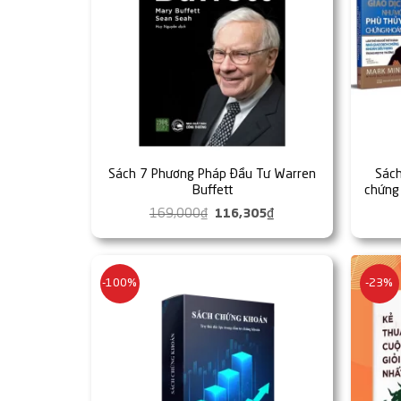
Sách 7 Phương Pháp Đầu Tư Warren
Sách
Buffett
chứng 
Vô 
169,000
₫
Giá
116,305
₫
Giá
gốc
hiện
là:
tại
169,000₫.
là:
116,305₫.
-100%
-23%