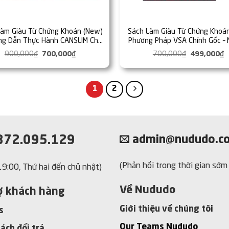
Làm Giàu Từ Chứng Khoán (New)
Sách Làm Giàu Từ Chứng Khoá
ng Dẫn Thực Hành CANSLIM Cho
Phương Pháp VSA Chính Gốc – 
Người Mới Bắt Đầu
Cứu Chuyên Sâu Về Cách Giao D
900,000
₫
Giá
700,000
₫
Giá
700,000
₫
Giá
499,000
₫
G
Wyckoff
gốc
hiện
gốc
h
là:
tại
là:
t
900,000₫.
là:
700,000₫.
l
700,000₫.
4
1
2
72.095.129
admin@nududo.c
(Phản hồi trong thời gian sớm
 19:00, Thứ hai đến chủ nhật)
Về Nududo
ợ khách hàng
Giới thiệu về chúng tôi
s
Our Teams Nududo
ách đổi trả