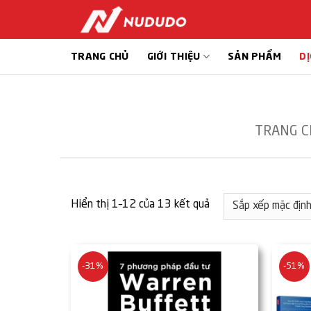
Bỏ
qua
nội
TRANG CHỦ
GIỚI THIỆU
SẢN PHẨM
DỊ
dung
TRANG C
Hiển thị 1–12 của 13 kết quả
-31%
-51%