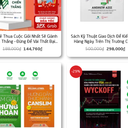
ẻ Thua Cuộc Giỏi Nhất Sẽ Giành
Sách Kỹ Thuật Giao Dịch Để Ki
 Thắng – Đừng Để Vài Thất Bại
Hàng Ngày Trên Thị Trường 
àn Chứng Khoán Khiến Bạn Chùn
Khoán – Day Trade For A Liv
188,000
₫
Giá
144,760
₫
Giá
500,000
₫
Giá
298,000
₫
G
Bước
gốc
hiện
gốc
h
là:
tại
là:
t
188,000₫.
là:
500,000₫.
l
144,760₫.
2
-29%