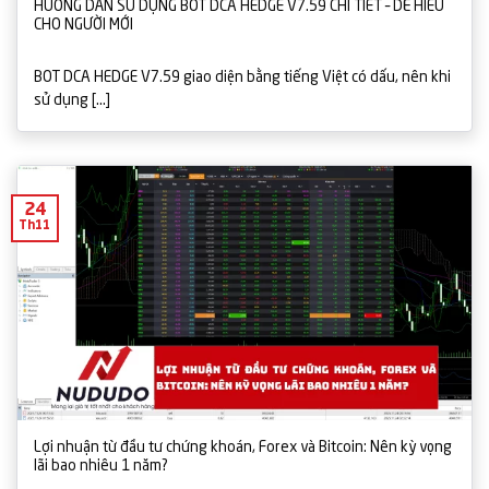
HƯỚNG DẪN SỬ DỤNG BOT DCA HEDGE V7.59 CHI TIẾT – DỄ HIỂU
CHO NGƯỜI MỚI
BOT DCA HEDGE V7.59 giao diện bằng tiếng Việt có dấu, nên khi
sử dụng [...]
24
Th11
Lợi nhuận từ đầu tư chứng khoán, Forex và Bitcoin: Nên kỳ vọng
lãi bao nhiêu 1 năm?