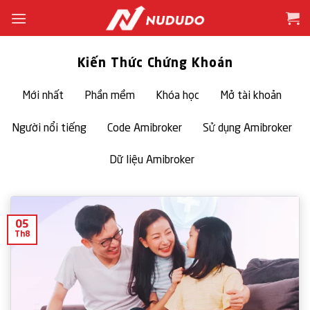
Bỏ
qua
nội
dung
Kiến Thức Chứng Khoán
Mới nhất
Phần mềm
Khóa học
Mở tài khoản
Người nổi tiếng
Code Amibroker
Sử dụng Amibroker
Dữ liệu Amibroker
05
Th8