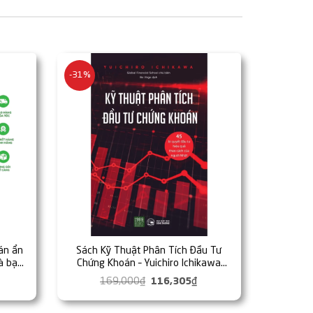
-31%
án ẩn
Sách Kỹ Thuật Phân Tích Đầu Tư
à bạn
Chứng Khoán – Yuichiro Ichikawa
Live
(1980BOOKS HCM)
iá
169,000
₫
Giá
116,305
₫
Giá
iện
gốc
hiện
ại
là:
tại
à:
169,000₫.
là: