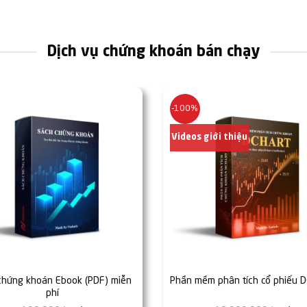
116,305₫.
5
Dịch vụ chứng khoán bán chạy
-100%
Videos giới thiệu
chứng khoán Ebook (PDF) miễn
Phần mềm phân tích cổ phiếu 
phí