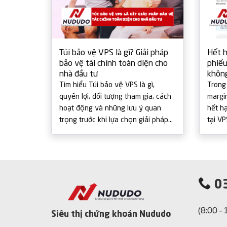
Túi bảo vệ VPS là gì? Giải pháp
Hết h
bảo vệ tài chính toàn diện cho
phiếu
nhà đầu tư
không
margi
Tìm hiểu Túi bảo vệ VPS là gì,
Trong
quyền lợi, đối tượng tham gia, cách
margi
hoạt động và những lưu ý quan
hết h
trọng trước khi lựa chọn giải pháp
tại V
bảo vệ tài chính.
thủ t
tế, VPS
03
(8:00 –
Siêu thị chứng khoán Nududo