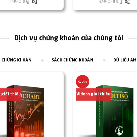
199,000
₫
Giá
0
₫
Giá
19,990,000
₫
Giá
0
₫
Giá
gốc
hiện
gốc
hiệ
là:
tại
là:
tại
199,000₫.
là:
19,99
là:
0₫.
0₫.
Dịch vụ chứng khoán của chúng tôi
 CHỨNG KHOÁN
SÁCH CHỨNG KHOÁN
DỮ LIỆU A
-15%
 giới thiệu
Videos giới thiệu