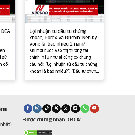
 DCA
Lợi nhuận từ đầu tư chứng
Cơ Hội 
Ễ
khoán, Forex và Bitcoin: Nên kỳ
Giá Hấp
vọng lãi bao nhiêu 1 năm?
Trường,
iện
Khi mới bước vào thị trường tài
Công ty 
i sử
chính, hầu như ai cũng có chung
doanh ng
n đối
câu hỏi: “Lợi nhuận từ đầu tư chứng
vực môi 
khoán là bao nhiêu?”, “Đầu tư chứng
chính thứ
khi
khoán lãi bao nhiêu 1 năm?”, hay xa
cổ phiếu
hơn là “Đầu [...]
(IPO). Vớ
om
Được chứng nhận DMCA:
 nhất)