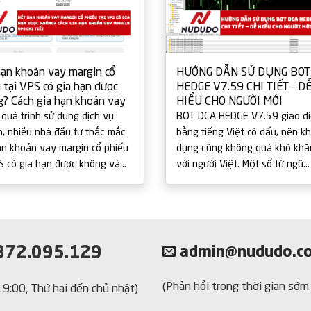
ạn khoản vay margin cổ
HƯỚNG DẪN SỬ DỤNG BOT
 tại VPS có gia hạn được
HEDGE V7.59 CHI TIẾT – D
? Cách gia hạn khoản vay
HIỂU CHO NGƯỜI MỚI
n VPS chi tiết
 quá trình sử dụng dịch vụ
BOT DCA HEDGE V7.59 giao d
n, nhiều nhà đầu tư thắc mắc
bằng tiếng Việt có dấu, nên kh
ạn khoản vay margin cổ phiếu
dụng cũng không quá khó khă
PS có gia hạn được không và
với người Việt. Một số từ ngữ
ục thực hiện như thế nào. Thực
chuyên dùng từ tiếng Anh đôi 
 đã [...]
tác giả để nguyên hoặc [...]
72.095.129
admin@nududo.c
(Phản hồi trong thời gian sớm
 19:00, Thứ hai đến chủ nhật)