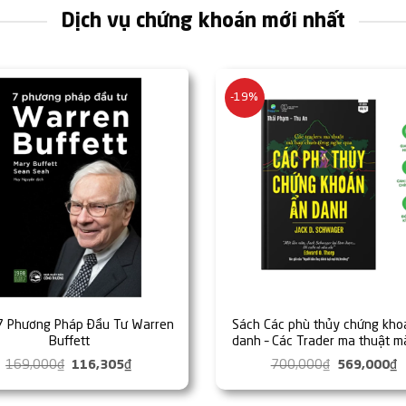
Dịch vụ chứng khoán mới nhất
-19%
7 Phương Pháp Đầu Tư Warren
Sách Các phù thủy chứng kho
Buffett
danh – Các Trader ma thuật m
chưa từng nghe qua – Happy 
169,000
₫
Giá
116,305
₫
Giá
700,000
₫
Giá
569,000
₫
G
gốc
hiện
gốc
h
là:
tại
là:
t
169,000₫.
là:
700,000₫.
l