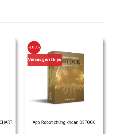
69,000₫.
116,305₫.
-100%
-63%
Videos giới thiệu
Videos gi
DCHART
App Robot chứng khoán DSTOCK
Phần