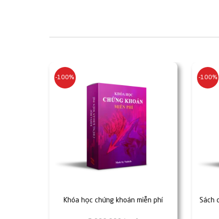
999,000₫.
-100%
-100%
Khóa học chứng khoán miễn phí
Sách 