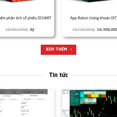
ềm phân tích cổ phiếu DCHART
App Robot chứng khoán DIT
19,990,000
₫
Giá
0
₫
Giá
19,200,000
₫
Giá
16,300,00
gốc
hiện
gốc
là:
tại
là:
19,990,000₫.
là:
19,200,000
0₫.
XEM THÊM
Tin tức