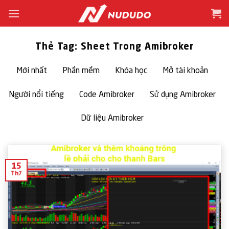
Bỏ
qua
nội
dung
Thẻ Tag:
Sheet Trong Amibroker
Mới nhất
Phần mềm
Khóa học
Mở tài khoản
Người nổi tiếng
Code Amibroker
Sử dụng Amibroker
Dữ liệu Amibroker
15
Th7