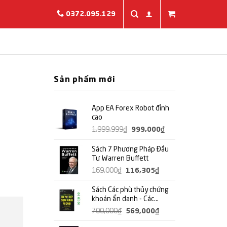
0372.095.129
Sản phẩm mới
App EA Forex Robot đỉnh
cao
Giá
Giá
1,999,999
₫
999,000
₫
gốc
hiện
Sách 7 Phương Pháp Đầu
là:
tại
Tư Warren Buffett
1,999,999₫.
là:
Giá
Giá
169,000
₫
116,305
₫
999,000₫.
gốc
hiện
Sách Các phù thủy chứng
là:
tại
khoán ẩn danh - Các
169,000₫.
là:
Trader ma thuật mà bạn
Giá
Giá
700,000
₫
569,000
₫
116,305₫.
chưa từng nghe qua -
gốc
hiện
Happy Live