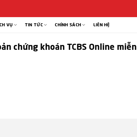
CH VỤ
TIN TỨC
CHÍNH SÁCH
LIÊN HỆ
oản chứng khoán TCBS Online miễn