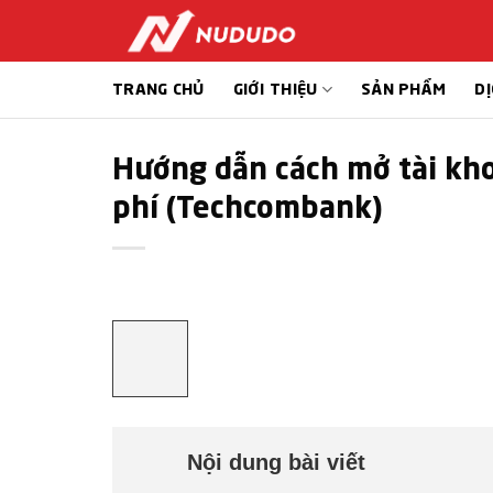
Bỏ
qua
nội
TRANG CHỦ
GIỚI THIỆU
SẢN PHẨM
DỊ
dung
Hướng dẫn cách mở tài kh
phí (Techcombank)
Nội dung bài viết