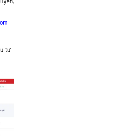
quyền,
com
ầu tư