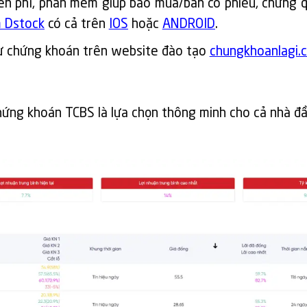
ễn phí, phần mềm giúp báo mua/bán cổ phiếu, chứng 
 Dstock
có cả trên
IOS
hoặc
ANDROID
.
tư chứng khoán trên website đào tạo
chungkhoanlagi.
hứng khoán TCBS là lựa chọn thông minh cho cả nhà đ