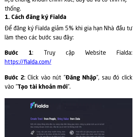
liệu chứng khoán chính xác, đầy đủ và có tính hệ
thống.
1. Cách đăng ký Fialda
Để đăng ký Fialda giảm 5% khi gia hạn Nhà đầu tư
làm theo các bước sau đây:
Bước 1
: Truy cập Website Fialda:
https://fialda.com/
Bước 2
: Click vào nút “
Đăng Nhập
“, sau đó click
vào “
Tạo tài khoản mới
“.