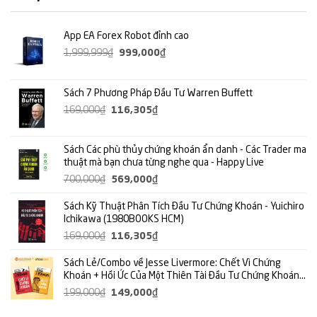
App EA Forex Robot đỉnh cao
Giá
Giá
1,999,999
₫
999,000
₫
gốc
hiện
là:
tại
Sách 7 Phương Pháp Đầu Tư Warren Buffett
1,999,999₫.
là:
Giá
Giá
169,000
₫
116,305
₫
999,000₫.
gốc
hiện
là:
tại
Sách Các phù thủy chứng khoán ẩn danh - Các Trader ma
169,000₫.
là:
thuật mà bạn chưa từng nghe qua - Happy Live
116,305₫.
Giá
Giá
700,000
₫
569,000
₫
gốc
hiện
Sách Kỹ Thuật Phân Tích Đầu Tư Chứng Khoán - Yuichiro
là:
tại
Ichikawa (1980BOOKS HCM)
700,000₫.
là:
Giá
Giá
169,000
₫
116,305
₫
569,000₫.
gốc
hiện
Sách Lẻ/Combo về Jesse Livermore: Chết Vì Chứng
là:
tại
Khoán + Hồi Ức Của Một Thiên Tài Đầu Tư Chứng Khoán
169,000₫.
là:
(Alpha Books)
Giá
Giá
199,000
₫
149,000
₫
116,305₫.
gốc
hiện