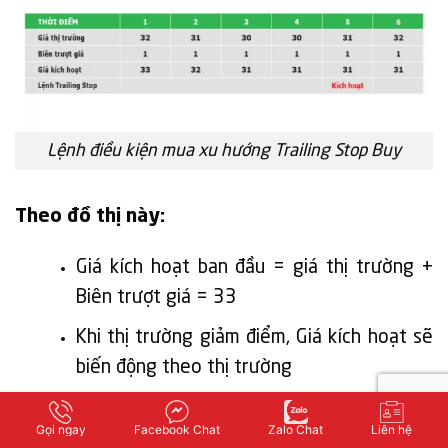
Lệnh điều kiện mua xu hướng Trailing Stop Buy
Theo đồ thị này:
Giá kích hoạt ban đầu = giá thị trường +
Biên trượt giá = 33
Khi thị trường giảm điểm, Giá kích hoạt sẽ
biến động theo thị trường
Khi thị trường tăng điểm nhưng chưa thiết
Gọi ngay
Facebook Chat
Zalo Chat
Liên hệ
lập đáy mới, giá kích hoạt sẽ đi ngang