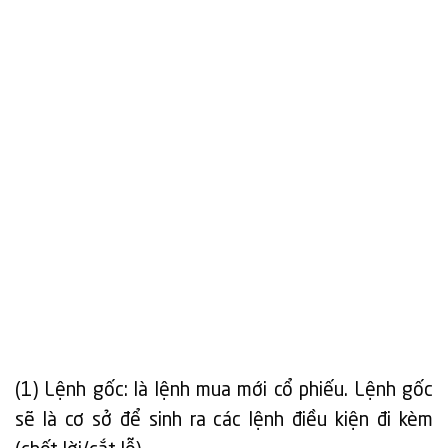
(1) Lệnh gốc: là lệnh mua mới cổ phiếu. Lệnh gốc
sẽ là cơ sở để sinh ra các lệnh điều kiện đi kèm